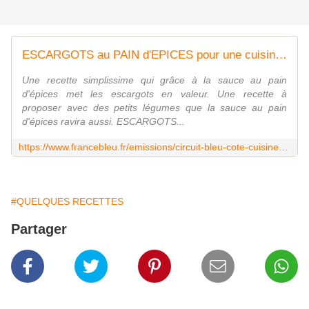
ESCARGOTS au PAIN d'EPICES pour une cuisine de tous les jours et/ou de fête
Une recette simplissime qui grâce à la sauce au pain
d'épices met les escargots en valeur. Une recette à
proposer avec des petits légumes que la sauce au pain
d'épices ravira aussi. ESCARGOTS...
https://www.francebleu.fr/emissions/circuit-bleu-cote-cuisine-avec-regine/creuse/escargots-au-pain-d-epices-pour-une-cuisine-de-tous-les-jours-et-ou-de-fete
#QUELQUES RECETTES
Partager